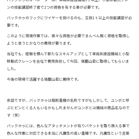
ンの技能講習終了者で2つの資格を有する事が必要です。
バックホゥのフックにワイヤーを掛けるのも、玉掛1ｔ以上の技能講習が必
要です。
このように現場作業では、様々な資格が必要でまんべん無く資格を取得し
ようと思うとかなりの費用が要ります。
当社でも、経験を積んで新たなスキルアップとして車両系建設機械と小型
移動式クレーンを会社で費用負担して今回、瑞慶山君に取得してもらいま
した。
今後の現場で活躍する瑞慶山君に期待です。
余談ですが、バックホゥは掘削重機の名称ですがもしかして、ユンボと呼
ぶとピンとくる人もいるかもしれませんがユンボとは機械の商品名なので
す（笑）
バックホゥには、色んなアタッチメントが有りバケットを取り換える事で
色んな作業に対応できる本当に凡庸性の高い重機です。凡庸性という言葉