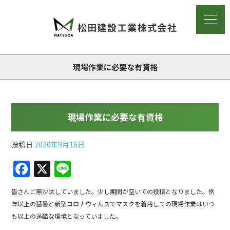
現場作業に必要な有資格
現場作業に必要な有資格
投稿日
2020年9月16日
F
X
Li
a
n
皆さんご無沙汰していました。少し期間が空いての投稿となりました。例
c
e
年以上の猛暑と新型コロナウィルスでマスクを着用しての現場作業はいつ
e
も以上の過酷な環境となっていました。