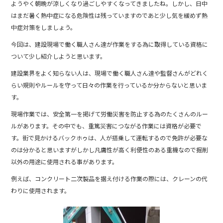
b
ようやく朝晩が涼しくなり過ごしやすくなってきましたね。しかし、日中
o
はまだ暑く熱中症になる危険性は残っていますのであと少し気を緩めず熱
中症対策をしましょう。
o
今回は、建設現場で働く職人さん達が作業をする為に取得している資格に
k
ついて少し紹介しようと思います。
建設業界をよく知らない人は、現場で働く職人さん達や監督さんがどれく
らい規則やルールを守って日々の作業を行っているか分からないと思いま
す。
現場作業では、安全第一を掲げて労働災害を防止する為のたくさんのルー
ルがあります。その中でも、重篤災害につながる作業には資格が必要で
す。街で見かけるバックホゥは、人が搭乗して運転するので免許が必要な
のは分かると思いますがしかし凡庸性が高く利便性のある重機なので掘削
以外の用途に使用される事があります。
例えば、コンクリート二次製品を据え付ける作業の際には、クレーンの代
わりに使用されます。