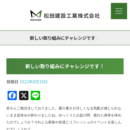
新しい取り組みにチャレンジです
新しい取り組みにチャレンジです
投稿日
2022年8月18日
F
X
Li
a
n
皆さんご無沙汰しておりました。夏の暑さが涼しくなる気配が感じられな
c
e
いまま盆休みが終わりましたね。ゆっくりとお盆の間、疲れた身体を休め
e
たのでしょうか？それとも家族や友達とリフレッシュのイベントを楽しん
だでしょうか？