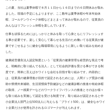
b
o
この夏、当社は夏季休暇で８月１１日から１６日までの６日間休みが取れ
ました。現場の予定にもよりますが、ここ数年は夏季休暇や年末年始休
o
暇、ゴールデンウイーク休暇などまとまって休みが取れるので、従業員の
k
みんなはリフレッシュ休暇を楽しんでいます。
仕事を頑張るためにはしっかりと休みを取って心身ともにリフレッシュす
る事が必要です。楽しく安心して暮らせる生活のため働いてる従業員が健
康ですごせるように健全な職場環境になるように新しい取り組みを始めま
した。
健康経営優良法人認定制度という「従業員の健康管理を経営的な視点で考
え、戦略的に取り組んでる法人」として社会的評価を受ける事ができる制
度です。簡単に言えばホワイトな会社を目指す取り組みです。内容的に
は、従業員の健康増進が目的で認定されるためには、人間ドッグ受診の補
助や禁煙外来補助、生活習慣病予防健診などの健康診断の推進や有給休暇
の取得、ノー残業デーなどのワークライフバランスの推進とそのほか様々
な取り組みを実施して認定を受ける制度です。取り組みが認定されると中
小企業法人部門上位500法人に与えらる「ブライト500」は、健全なホワイ
ト企業だけが使用を許されるロゴマークが与えられます。