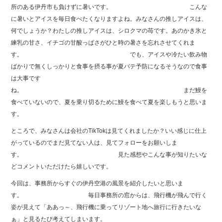
b
所のある伊丹市も負けずに暑いです。 こんな
に暑いとアイスを毎日食べたくなりますよね。みなさんの推しアイスは、
o
何でしょうか？わたしの推しアイスは、シロクマの苺です。あのかき氷と
o
練乳の甘さ、イチゴの甘酸っぱさがひと時の暑さを忘れさせてくれま
k
す。 でも、アイスや冷たい飲み物
ばかりで無くしっかりと食事を摂る事が夏バテ予防になるそうなので食事
は大事です
ね。 まだ鰻を
食べていないので、夏を乗り切るために鰻を食べて夏を楽しもうと思いま
す。
ところで、みなさんは会社のTikTokは見てくれましたか？いい感じに仕上
がっているのでまだ見てない人は、見てフォローをお願いしま
す。 見た感想やこんな事が知りたいな
どコメントいただけたら嬉しいです。
今回は、事務所からすぐの伊丹空港の風景を紹介したいと思いま
す。 毎日事務所の窓からは、飛行機が飛んで行く
姿が見えて「ああっ～、飛行機に乗ってリゾート地へ旅行に行きたいな
ぁ」と見るたび考えてしまいます。