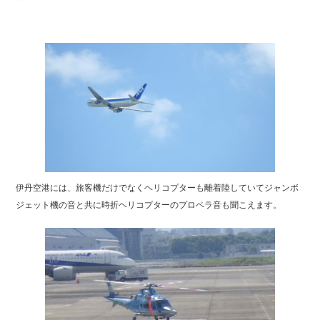
伊丹空港には、旅客機だけでなくヘリコプターも離着陸していてジャンボ
ジェット機の音と共に時折ヘリコプターのプロペラ音も聞こえます。