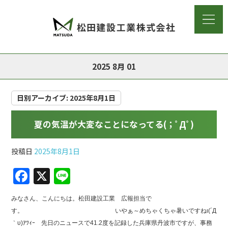
2025 8月 01
日別アーカイブ:
2025年8月1日
夏の気温が大変なことになってる(；ﾟДﾟ)
投稿日
2025年8月1日
F
X
Li
a
n
みなさん、こんにちは。松田建設工業 広報担当で
c
e
す。 いやぁ～めちゃくちゃ暑いですねι(´Д
e
｀υ)ｱﾂｨｰ 先日のニュースで41.2度を記録した兵庫県丹波市ですが、事務